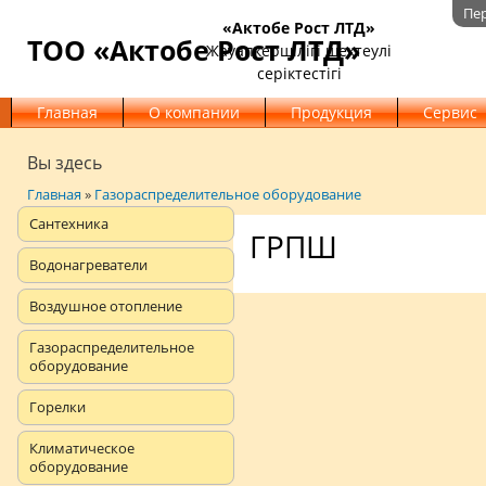
Пе
«Актобе Рост ЛТД»
ТОО «Актобе Рост ЛТД»
Жауапкершілігі шектеулі
серіктестігі
Главная
О компании
Продукция
Сервис
Вы здесь
Главная
»
Газораспределительное оборудование
Сантехника
ГРПШ
Водонагреватели
Воздушное отопление
Газораспределительное
оборудование
Горелки
Климатическое
оборудование