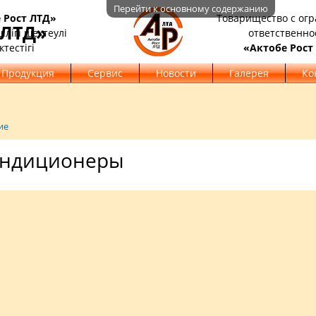
Перейти к основному содержанию
 Рост ЛТД»
Товарищество с ог
 ЛТД»
лігі шектеулі
ответственно
ктестігі
«Актобе Рост
Продукция
Сервис
Новости
Галерея
Ко
ие
ндиционеры