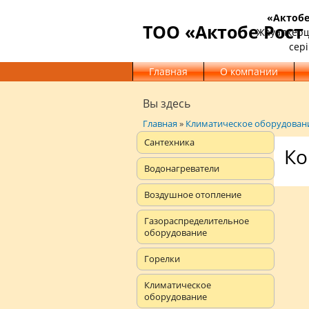
«Актобе
ТОО «Актобе Рост
Жауапкерші
сері
Главная
О компании
Вы здесь
Главная
»
Климатическое оборудован
Сантехника
Ко
Водонагреватели
Воздушное отопление
Газораспределительное
оборудование
Горелки
Климатическое
оборудование