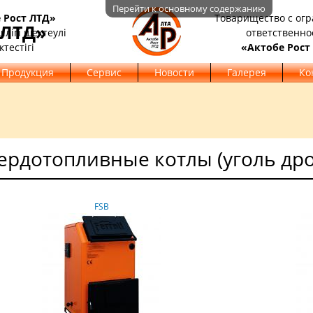
Перейти к основному содержанию
 Рост ЛТД»
Товарищество с ог
 ЛТД»
лігі шектеулі
ответственно
ктестігі
«Актобе Рост
Продукция
Сервис
Новости
Галерея
Ко
ердотопливные котлы (уголь др
FSB