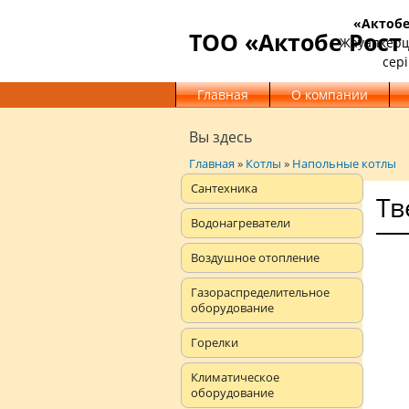
«Актобе
ТОО «Актобе Рост
Жауапкерші
сері
Главная
О компании
Вы здесь
Главная
»
Котлы
»
Напольные котлы
Сантехника
Тв
Водонагреватели
Воздушное отопление
Газораспределительное
оборудование
Горелки
Климатическое
оборудование