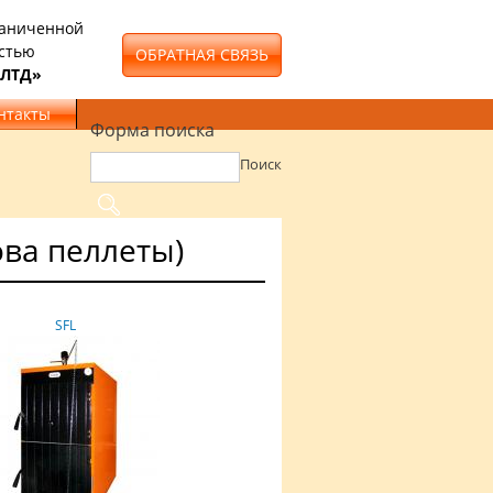
раниченной
стью
ОБРАТНАЯ СВЯЗЬ
 ЛТД»
нтакты
Форма поиска
Поиск
ова пеллеты)
SFL