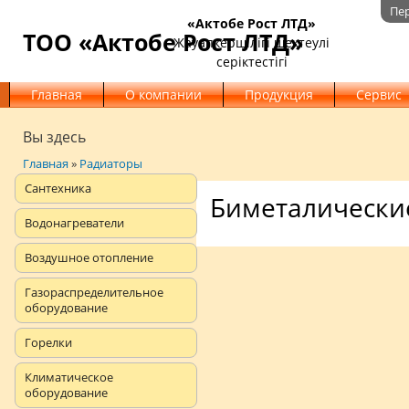
Пе
«Актобе Рост ЛТД»
ТОО «Актобе Рост ЛТД»
Жауапкершілігі шектеулі
серіктестігі
Главная
О компании
Продукция
Сервис
Вы здесь
Главная
»
Радиаторы
Сантехника
Биметалически
Водонагреватели
Воздушное отопление
Газораспределительное
оборудование
Горелки
Климатическое
оборудование