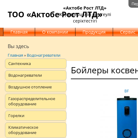
Пе
«Актобе Рост ЛТД»
ТОО «Актобе Рост ЛТД»
Жауапкершілігі шектеулі
серіктестігі
Главная
О компании
Продукция
Сервис
Вы здесь
Главная
»
Водонагреватели
Сантехника
Бойлеры косве
Водонагреватели
Воздушное отопление
BF
Газораспределительное
оборудование
Горелки
Климатическое
оборудование