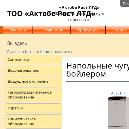
Пе
«Актобе Рост ЛТД»
ТОО «Актобе Рост ЛТД»
Жауапкершілігі шектеулі
серіктестігі
Главная
О компании
Продукция
Сервис
Вы здесь
Главная
»
Котлы
»
Напольные котлы
Сантехника
Напольные чуг
Водонагреватели
бойлером
Воздушное отопление
Газораспределительное
Atlas D K
оборудование
Горелки
Климатическое
оборудование