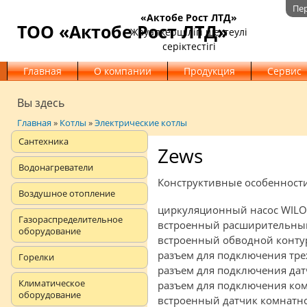
Пе
«Актобе Рост ЛТД»
ТОО «Актобе Рост ЛТД»
Жауапкершілігі шектеулі
серіктестігі
Главная
О компании
Продукция
Сервис
Вы здесь
Главная
»
Котлы
»
Электрические котлы
Сантехника
Zews
Водонагреватели
Конструктивные особенност
Воздушное отопление
циркуляционный насос WILO 
Газораспределительное
встроенный расширительный 
оборудование
встроенный обводной контур 
разъем для подключения тре
Горелки
разъем для подключения дат
Климатическое
разъем для подключения ком
оборудование
встроенный датчик комнатн